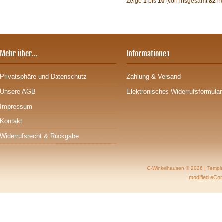
Zeige
1
bis
10
(von insgesamt
82
ne
Mehr über...
Informationen
Privatsphäre und Datenschutz
Zahlung & Versand
Unsere AGB
Elektronisches Widerrufsformular
Impressum
Kontakt
Widerrufsrecht & Rückgabe
G-Winkelhausen © 2026 | Templ
mod
ified eC