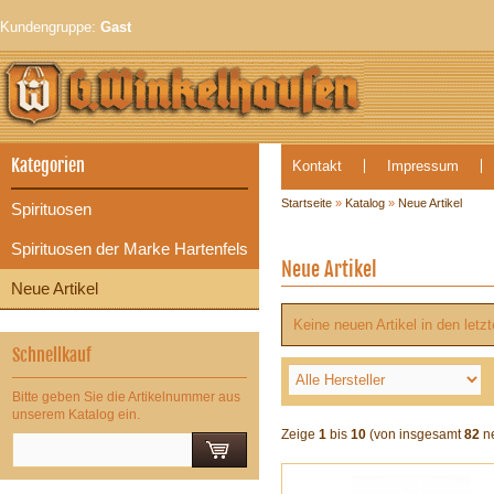
Kundengruppe:
Gast
Kategorien
Kontakt
Impressum
Startseite
»
Katalog
»
Neue Artikel
Spirituosen
Spirituosen der Marke Hartenfels
Neue Artikel
Neue Artikel
Keine neuen Artikel in den letz
Schnellkauf
Bitte geben Sie die Artikelnummer aus
unserem Katalog ein.
Zeige
1
bis
10
(von insgesamt
82
ne