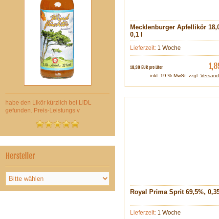
Mecklenburger Apfellikör 18,
0,1 l
Lieferzeit:
1 Woche
1,8
18,90 EUR pro Liter
inkl. 19 % MwSt. zzgl.
Versand
habe den Likör kürzlich bei LIDL
gefunden. Preis-Leistungs v
Hersteller
Royal Prima Sprit 69,5%, 0,35
Lieferzeit:
1 Woche