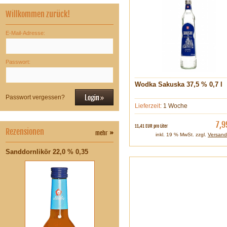
Willkommen zurück!
E-Mail-Adresse:
Passwort:
Wodka Sakuska 37,5 % 0,7 l
Passwort vergessen?
Lieferzeit:
1 Woche
7,9
11,41 EUR pro Liter
Rezensionen
mehr
»
inkl. 19 % MwSt. zzgl.
Versand
Sanddornlikör 22,0 % 0,35