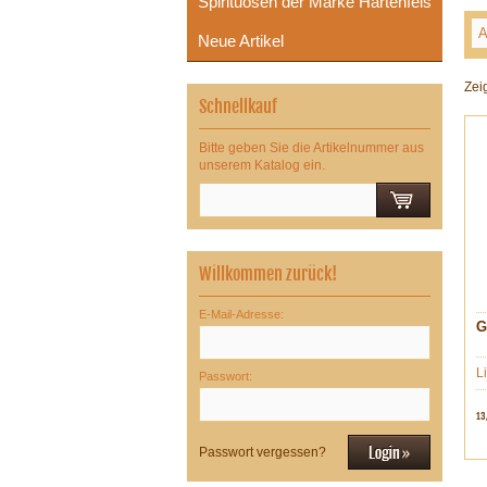
Spirituosen der Marke Hartenfels
Neue Artikel
Zei
Schnellkauf
Bitte geben Sie die Artikelnummer aus
unserem Katalog ein.
Willkommen zurück!
E-Mail-Adresse:
G
L
Passwort:
13
Passwort vergessen?