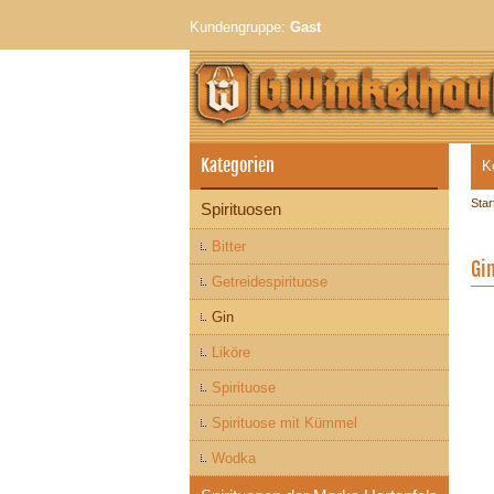
Kundengruppe:
Gast
Kategorien
K
Star
Spirituosen
Bitter
Gi
Getreidespirituose
Gin
Liköre
Spirituose
Spirituose mit Kümmel
Wodka