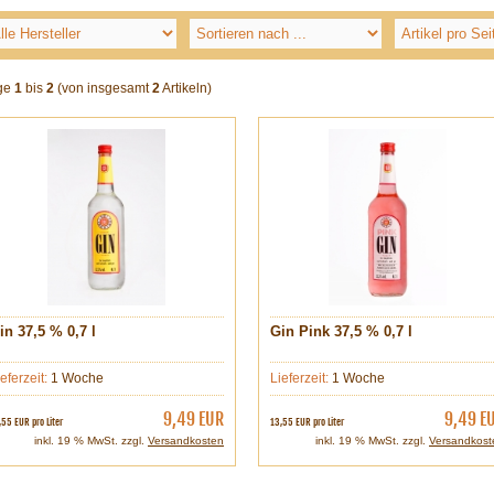
ge
1
bis
2
(von insgesamt
2
Artikeln)
in 37,5 % 0,7 l
Gin Pink 37,5 % 0,7 l
ieferzeit:
1 Woche
Lieferzeit:
1 Woche
9,49 EUR
9,49 E
,55 EUR pro Liter
13,55 EUR pro Liter
inkl. 19 % MwSt. zzgl.
Versandkosten
inkl. 19 % MwSt. zzgl.
Versandkost