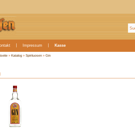
ontakt
Impressum
Kasse
tseite
»
Katalog
»
Spirituosen
»
Gin
n