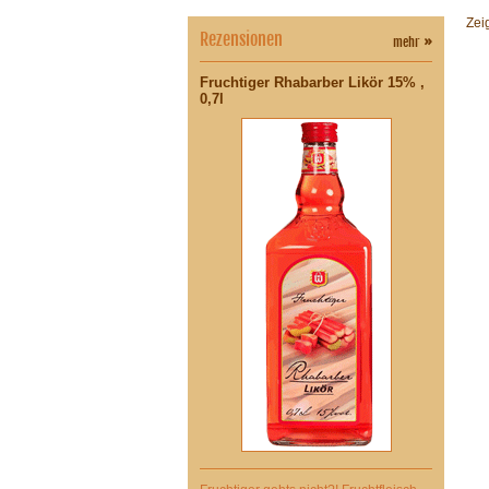
Zei
Rezensionen
mehr
»
Fruchtiger Rhabarber Likör 15% ,
0,7l